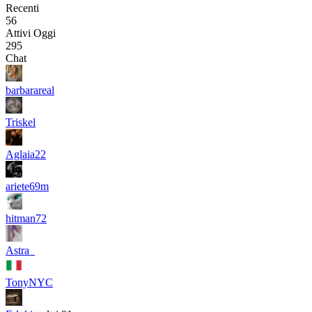
Recenti
56
Attivi Oggi
295
Chat
barbarareal
Triskel
Aglaia22
ariete69m
hitman72
Astra_
TonyNYC