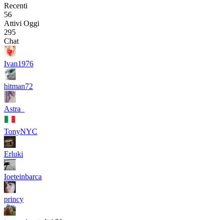
Recenti
56
Attivi Oggi
295
Chat
Ivan1976
hitman72
Astra_
TonyNYC
Erluki
Ioeteinbarca
princy