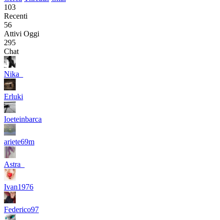
103
Recenti
56
Attivi Oggi
295
Chat
Nika_
Erluki
Ioeteinbarca
ariete69m
Astra_
Ivan1976
Federico97