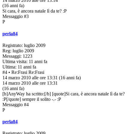
14 marzo 2010 alle ore 13:14
(16 anni fa)
Si cara, è ancora natale lì da te? :P
Messaggio #3
P
perla84
Registrato: luglio 2009
Reg: luglio 2009
Messaggi: 1223
Ultima visita: 11 anni fa
Ultima: 11 anni fa
#4
• Re:Frasi
Re:Frasi
14 marzo 2010 alle ore 13:31
(16 anni fa)
14 marzo 2010 alle ore 13:31
(16 anni fa)
[b]AnyWay ha scritto:[/b] [quote]Si cara, è ancora natale lì da te?
:P[/quote] sempre il solito -.- :P
Messaggio #4
P
perla84
Registrato: luglio 2009