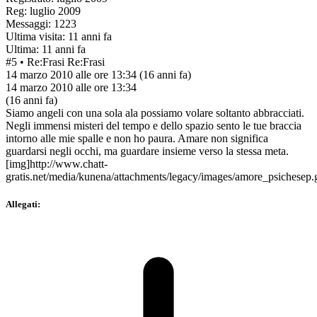
Reg: luglio 2009
Messaggi: 1223
Ultima visita: 11 anni fa
Ultima: 11 anni fa
#5
• Re:Frasi
Re:Frasi
14 marzo 2010 alle ore 13:34
(16 anni fa)
14 marzo 2010 alle ore 13:34
(16 anni fa)
Siamo angeli con una sola ala possiamo volare soltanto abbracciati.
Negli immensi misteri del tempo e dello spazio sento le tue braccia
intorno alle mie spalle e non ho paura. Amare non significa
guardarsi negli occhi, ma guardare insieme verso la stessa meta.
[img]http://www.chatt-
gratis.net/media/kunena/attachments/legacy/images/amore_psichesep.g
Allegati: