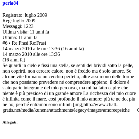
perla84
Registrato: luglio 2009
Reg: luglio 2009
Messaggi: 1223
Ultima visita: 11 anni fa
Ultima: 11 anni fa
#6
• Re:Frasi
Re:Frasi
14 marzo 2010 alle ore 13:36
(16 anni fa)
14 marzo 2010 alle ore 13:36
(16 anni fa)
Se guardi in cielo e fissi una stella, se senti dei brividi sotto la pelle,
non coprirti, non cercare calore, non è freddo ma è solo amore. Se
alcune vite formano un cerchio perfetto, altre assumono delle forme
che non possiamo prevedere né comprendere appieno, il dolore è
stato parte integrante del mio percorso, ma mi ha fatto capire che
niente è più prezioso di un grande amore La ricchezza del mio cuore
è infinita come il mare, così profondo il mio amore: più te ne do, più
ne ho, perché entrambi sono infiniti [img]http://www.chatt-
gratis.net/media/kunena/attachments/legacy/images/amoreepsiche___
Allegati: