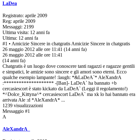
LaDea
Registrato: aprile 2009
Reg: aprile 2009
Messaggi: 2199
Ultima visita: 12 anni fa
Ultima: 12 anni fa
#1
• Amicizie Sincere in chatgratis
Amicizie Sincere in chatgratis
26 maggio 2012 alle ore 11:41
(14 anni fa)
26 maggio 2012 alle ore 11:41
(14 anni fa)
Chatgratis è un luogo dove conoscere tanti ragazzi e ragazze gentili
e simpatici, le amizie sono sincere e gli amori sono eterni. Ecco
qualche esempio lampante! :laugh: *&LaDeA`* AleXandrA
:******************** -[Ban]- LaDeA` ha bannato +b
cercasiescort è stato kickato da LaDeA` (Leggi il regolamento!)
*^Dolce_Kittyna^* cercasiescort LaDeA` ma xk lo hai bannato era
arrivata Ale :d *AleXandrA* ...
1239 visualizzazioni
Messaggio #1
A
AleXandrA_