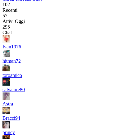
102
Recenti
57
Attivi Oggi
295
Chat
Ivan1976
hitman72
toroamico
salvatore80
Astra_
Bracci94
princy