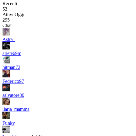
Recenti
53
Attivi Oggi
295
Chat
Astra_
ariete69m
hitman72
Federico97
salvatore80
ilaria_mamma
Funky