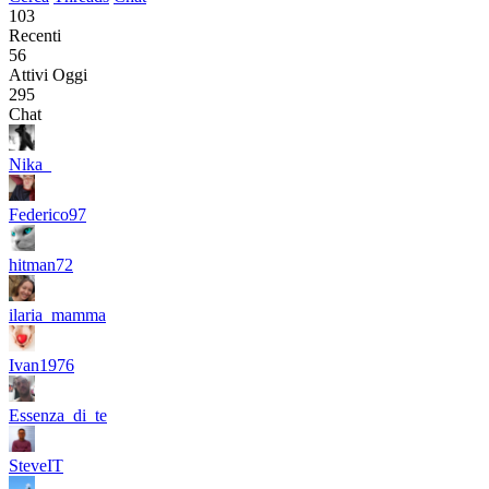
103
Recenti
56
Attivi Oggi
295
Chat
Nika_
Federico97
hitman72
ilaria_mamma
Ivan1976
Essenza_di_te
SteveIT