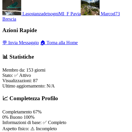
LasostanzadeisogniMI_F
Pavia
Marcod73
Brescia
Azioni Rapide
💬 Invia Messaggio
🏠 Torna alla Home
📊 Statistiche
Membro da:
153 giorni
Stato:
✅ Attivo
Visualizzazioni:
87
Ultimo aggiornamento:
N/A
📈 Completezza Profilo
Completamento
67%
0%
Buono
100%
Informazioni di base:
✅ Completo
Aspetto fisico:
⚠️ Incompleto