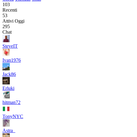
103
Recenti
53
Attivi Oggi
295
Chat
SteveIT
Ivan1976
Jack86
Erluki
hitman72
TonyNYC
Astra_