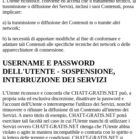
L'Utente riconosce, conviene ed accetta che il trattamento tecnico, la
trasmissione o diffusione dei Servizi, inclusi i suoi Contenuti, possa
implicare:
a) la trasmissione o diffusione dei Contenuti in o tramite altri
network;
b) la necessità di apportare modifiche al fine di conformare e
adattare tali Contenuti alle specifiche tecniche dei network o delle
apparecchiature di connessione.
USERNAME E PASSWORD
DELL'UTENTE - SOSPENSIONE,
INTERRUZIONE DEI SERVIZI
L'Utente riconosce e concorda che CHATT-GRATIS.NET può, a
propria sola ed esclusiva discrezione, disattivare la password e
l'account dell'Utente o interromperne l'utilizzo dei Servizi, nonché
rimuovere o rifiutare la diffusione di un Contenuto all'interno dei
Servizi. A mero titolo di esempio, CHATT-GRATIS.NET potrà
esercitare tali facoltà nel caso in cui l'Utente manchi di utilizzare i
Servizi ovvero CHATT-GRATIS.NET ritenga che l'Utente abbia
violato o agito in maniera incompatibile o contraria con lo spirito o
la lettera delle termini e condizioni. CHATT-GRATIS.NET si