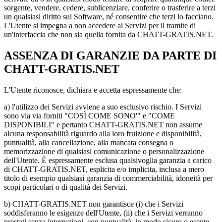
sorgente, vendere, cedere, sublicenziare, conferire o trasferire a terzi
un qualsiasi diritto sul Software, né consentire che terzi lo facciano.
L'Utente si impegna a non accedere ai Servizi per il tramite di
un'interfaccia che non sia quella fornita da CHATT-GRATIS.NET.
ASSENZA DI GARANZIE DA PARTE DI
CHATT-GRATIS.NET
L'Utente riconosce, dichiara e accetta espressamente che:
a) l'utilizzo dei Servizi avviene a suo esclusivo rischio. I Servizi
sono via via forniti "COSÌ COME SONO'" e "COME
DISPONIBILI" e pertanto CHATT-GRATIS.NET non assume
alcuna responsabilità riguardo alla loro fruizione e disponibilità,
puntualità, alla cancellazione, alla mancata consegna o
memorizzazione di qualsiasi comunicazione o personalizzazione
dell'Utente. È espressamente esclusa qualsivoglia garanzia a carico
di CHATT-GRATIS.NET, esplicita e/o implicita, inclusa a mero
titolo di esempio qualsiasi garanzia di commerciabilità, idoneità per
scopi particolari o di qualità dei Servizi.
b) CHATT-GRATIS.NET non garantisce (i) che i Servizi
soddisferanno le esigenze dell'Utente, (ii) che i Servizi verranno
prestati senza interruzioni, con puntualità, in modo sicuro o esente