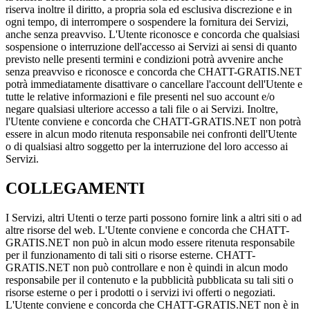
riserva inoltre il diritto, a propria sola ed esclusiva discrezione e in
ogni tempo, di interrompere o sospendere la fornitura dei Servizi,
anche senza preavviso. L'Utente riconosce e concorda che qualsiasi
sospensione o interruzione dell'accesso ai Servizi ai sensi di quanto
previsto nelle presenti termini e condizioni potrà avvenire anche
senza preavviso e riconosce e concorda che CHATT-GRATIS.NET
potrà immediatamente disattivare o cancellare l'account dell'Utente e
tutte le relative informazioni e file presenti nel suo account e/o
negare qualsiasi ulteriore accesso a tali file o ai Servizi. Inoltre,
l'Utente conviene e concorda che CHATT-GRATIS.NET non potrà
essere in alcun modo ritenuta responsabile nei confronti dell'Utente
o di qualsiasi altro soggetto per la interruzione del loro accesso ai
Servizi.
COLLEGAMENTI
I Servizi, altri Utenti o terze parti possono fornire link a altri siti o ad
altre risorse del web. L'Utente conviene e concorda che CHATT-
GRATIS.NET non può in alcun modo essere ritenuta responsabile
per il funzionamento di tali siti o risorse esterne. CHATT-
GRATIS.NET non può controllare e non è quindi in alcun modo
responsabile per il contenuto e la pubblicità pubblicata su tali siti o
risorse esterne o per i prodotti o i servizi ivi offerti o negoziati.
L'Utente conviene e concorda che CHATT-GRATIS.NET non è in