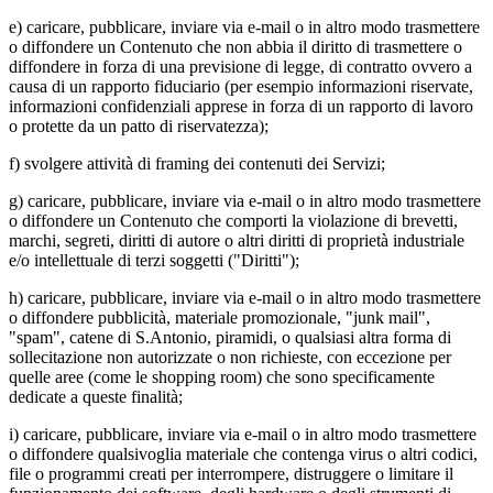
e) caricare, pubblicare, inviare via e-mail o in altro modo trasmettere
o diffondere un Contenuto che non abbia il diritto di trasmettere o
diffondere in forza di una previsione di legge, di contratto ovvero a
causa di un rapporto fiduciario (per esempio informazioni riservate,
informazioni confidenziali apprese in forza di un rapporto di lavoro
o protette da un patto di riservatezza);
f) svolgere attività di framing dei contenuti dei Servizi;
g) caricare, pubblicare, inviare via e-mail o in altro modo trasmettere
o diffondere un Contenuto che comporti la violazione di brevetti,
marchi, segreti, diritti di autore o altri diritti di proprietà industriale
e/o intellettuale di terzi soggetti ("Diritti");
h) caricare, pubblicare, inviare via e-mail o in altro modo trasmettere
o diffondere pubblicità, materiale promozionale, "junk mail",
"spam", catene di S.Antonio, piramidi, o qualsiasi altra forma di
sollecitazione non autorizzate o non richieste, con eccezione per
quelle aree (come le shopping room) che sono specificamente
dedicate a queste finalità;
i) caricare, pubblicare, inviare via e-mail o in altro modo trasmettere
o diffondere qualsivoglia materiale che contenga virus o altri codici,
file o programmi creati per interrompere, distruggere o limitare il