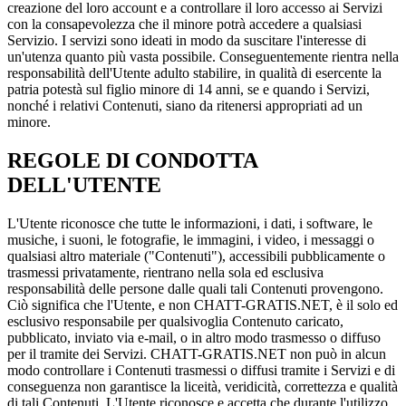
creazione del loro account e a controllare il loro accesso ai Servizi
con la consapevolezza che il minore potrà accedere a qualsiasi
Servizio. I servizi sono ideati in modo da suscitare l'interesse di
un'utenza quanto più vasta possibile. Conseguentemente rientra nella
responsabilità dell'Utente adulto stabilire, in qualità di esercente la
patria potestà sul figlio minore di 14 anni, se e quando i Servizi,
nonché i relativi Contenuti, siano da ritenersi appropriati ad un
minore.
REGOLE DI CONDOTTA
DELL'UTENTE
L'Utente riconosce che tutte le informazioni, i dati, i software, le
musiche, i suoni, le fotografie, le immagini, i video, i messaggi o
qualsiasi altro materiale ("Contenuti"), accessibili pubblicamente o
trasmessi privatamente, rientrano nella sola ed esclusiva
responsabilità delle persone dalle quali tali Contenuti provengono.
Ciò significa che l'Utente, e non CHATT-GRATIS.NET, è il solo ed
esclusivo responsabile per qualsivoglia Contenuto caricato,
pubblicato, inviato via e-mail, o in altro modo trasmesso o diffuso
per il tramite dei Servizi. CHATT-GRATIS.NET non può in alcun
modo controllare i Contenuti trasmessi o diffusi tramite i Servizi e di
conseguenza non garantisce la liceità, veridicità, correttezza e qualità
di tali Contenuti. L'Utente riconosce e accetta che durante l'utilizzo