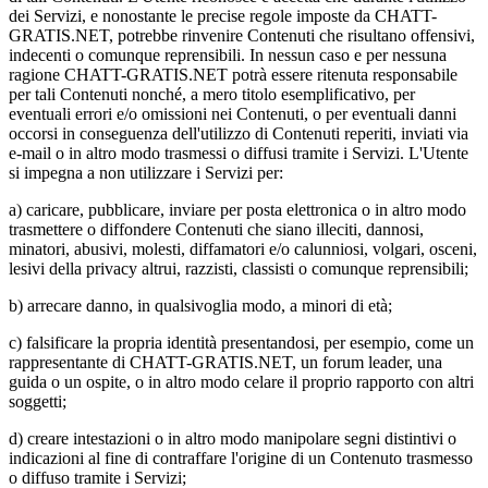
dei Servizi, e nonostante le precise regole imposte da CHATT-
GRATIS.NET, potrebbe rinvenire Contenuti che risultano offensivi,
indecenti o comunque reprensibili. In nessun caso e per nessuna
ragione CHATT-GRATIS.NET potrà essere ritenuta responsabile
per tali Contenuti nonché, a mero titolo esemplificativo, per
eventuali errori e/o omissioni nei Contenuti, o per eventuali danni
occorsi in conseguenza dell'utilizzo di Contenuti reperiti, inviati via
e-mail o in altro modo trasmessi o diffusi tramite i Servizi. L'Utente
si impegna a non utilizzare i Servizi per:
a) caricare, pubblicare, inviare per posta elettronica o in altro modo
trasmettere o diffondere Contenuti che siano illeciti, dannosi,
minatori, abusivi, molesti, diffamatori e/o calunniosi, volgari, osceni,
lesivi della privacy altrui, razzisti, classisti o comunque reprensibili;
b) arrecare danno, in qualsivoglia modo, a minori di età;
c) falsificare la propria identità presentandosi, per esempio, come un
rappresentante di CHATT-GRATIS.NET, un forum leader, una
guida o un ospite, o in altro modo celare il proprio rapporto con altri
soggetti;
d) creare intestazioni o in altro modo manipolare segni distintivi o
indicazioni al fine di contraffare l'origine di un Contenuto trasmesso
o diffuso tramite i Servizi;