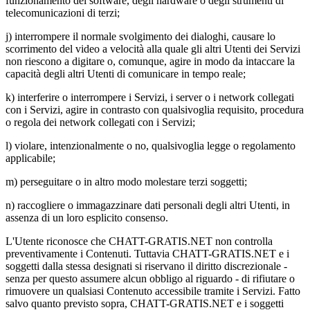
funzionamento dei software, degli hardware o degli strumenti di
telecomunicazioni di terzi;
j) interrompere il normale svolgimento dei dialoghi, causare lo
scorrimento del video a velocità alla quale gli altri Utenti dei Servizi
non riescono a digitare o, comunque, agire in modo da intaccare la
capacità degli altri Utenti di comunicare in tempo reale;
k) interferire o interrompere i Servizi, i server o i network collegati
con i Servizi, agire in contrasto con qualsivoglia requisito, procedura
o regola dei network collegati con i Servizi;
l) violare, intenzionalmente o no, qualsivoglia legge o regolamento
applicabile;
m) perseguitare o in altro modo molestare terzi soggetti;
n) raccogliere o immagazzinare dati personali degli altri Utenti, in
assenza di un loro esplicito consenso.
L'Utente riconosce che CHATT-GRATIS.NET non controlla
preventivamente i Contenuti. Tuttavia CHATT-GRATIS.NET e i
soggetti dalla stessa designati si riservano il diritto discrezionale -
senza per questo assumere alcun obbligo al riguardo - di rifiutare o
rimuovere un qualsiasi Contenuto accessibile tramite i Servizi. Fatto
salvo quanto previsto sopra, CHATT-GRATIS.NET e i soggetti