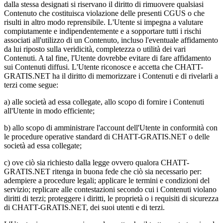
dalla stessa designati si riservano il diritto di rimuovere qualsiasi
Contenuto che costituisca violazione delle presenti CGUS o che
risulti in altro modo reprensibile. L'Utente si impegna a valutare
compiutamente e indipendentemente e a sopportare tutti i rischi
associati all'utilizzo di un Contenuto, incluso l'eventuale affidamento
da lui riposto sulla veridicità, completezza o utilità dei vari
Contenuti. A tal fine, l'Utente dovrebbe evitare di fare affidamento
sui Contenuti diffusi. L'Utente riconosce e accetta che CHATT-
GRATIS.NET ha il diritto di memorizzare i Contenuti e di rivelarli a
terzi come segue:
a) alle società ad essa collegate, allo scopo di fornire i Contenuti
all'Utente in modo efficiente;
b) allo scopo di amministrare l'account dell'Utente in conformità con
le procedure operative standard di CHATT-GRATIS.NET o delle
società ad essa collegate;
c) ove ciò sia richiesto dalla legge ovvero qualora CHATT-
GRATIS.NET ritenga in buona fede che ciò sia necessario per:
adempiere a procedure legali; applicare le termini e condizioni del
servizio; replicare alle contestazioni secondo cui i Contenuti violano
diritti di terzi; proteggere i diritti, le proprietà o i requisiti di sicurezza
di CHATT-GRATIS.NET, dei suoi utenti e di terzi.