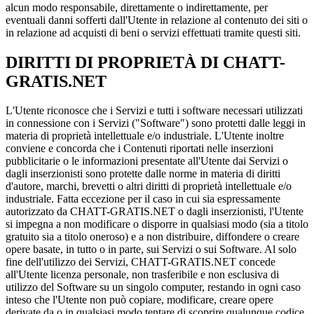
alcun modo responsabile, direttamente o indirettamente, per
eventuali danni sofferti dall'Utente in relazione al contenuto dei siti o
in relazione ad acquisti di beni o servizi effettuati tramite questi siti.
DIRITTI DI PROPRIETÀ DI CHATT-
GRATIS.NET
L'Utente riconosce che i Servizi e tutti i software necessari utilizzati
in connessione con i Servizi ("Software") sono protetti dalle leggi in
materia di proprietà intellettuale e/o industriale. L'Utente inoltre
conviene e concorda che i Contenuti riportati nelle inserzioni
pubblicitarie o le informazioni presentate all'Utente dai Servizi o
dagli inserzionisti sono protette dalle norme in materia di diritti
d'autore, marchi, brevetti o altri diritti di proprietà intellettuale e/o
industriale. Fatta eccezione per il caso in cui sia espressamente
autorizzato da CHATT-GRATIS.NET o dagli inserzionisti, l'Utente
si impegna a non modificare o disporre in qualsiasi modo (sia a titolo
gratuito sia a titolo oneroso) e a non distribuire, diffondere o creare
opere basate, in tutto o in parte, sui Servizi o sui Software. Al solo
fine dell'utilizzo dei Servizi, CHATT-GRATIS.NET concede
all'Utente licenza personale, non trasferibile e non esclusiva di
utilizzo del Software su un singolo computer, restando in ogni caso
inteso che l'Utente non può copiare, modificare, creare opere
derivate da o in qualsiasi modo tentare di scoprire qualunque codice