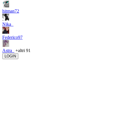
hitman72
Nika_
Federico97
Astra_
+altri 91
LOGIN