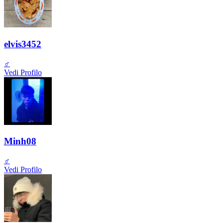
elvis3452
♂️
Vedi Profilo
Minh08
♂️
Vedi Profilo