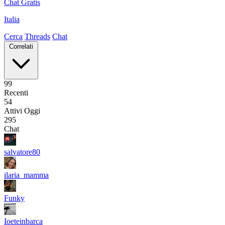
Chat Gratis
Italia
Cerca
Threads
Chat
Correlati
99
Recenti
54
Attivi Oggi
295
Chat
salvatore80
ilaria_mamma
Funky
Ioeteinbarca