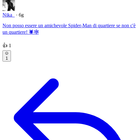
Nika_
· 6g
Non posso essere un amichevole Spider-Man di quartiere se non c'è
un quartiere! 🕷🕸
👍
1
1