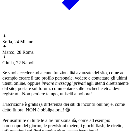
👩
Sofia, 24
Milano
👨
Marco, 28
Roma
👩
Giulia, 22
Napoli
Se vuoi accedere ad alcune funzionalità avanzate del sito, come ad
esempio creare il tuo profilo personale, vedere e contattare gli ultimi
utenti online, oppure
inviare messaggi privati
agli utenti direttamente
dal sito, postare sul forum, commentare sulle bacheche etc.. devi
registrarti. Non perdere tempo, unisciti a noi ora!
L'iscrizione è gratis (a differenza dei siti di incontri online) e, come
detto finora, NON è obbligatoria! 😎
Per usufruire di tutte le altre funzionalità, come ad esempio
l'oroscopo del giorno, le previsioni meteo, i giochi flash, le ricette,
informazioni sui fiori e molto altro, senza iscrizione!