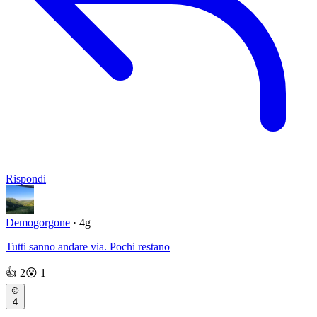
Rispondi
Demogorgone
· 4g
Tutti sanno andare via. Pochi restano
👍
2
😮
1
4