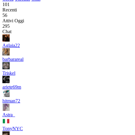
101
Recenti
56
Attivi Oggi
295
Chat
Aglaia22
barbarareal
Triskel
ariete69m
hitman72
Astra_
TonyNYC