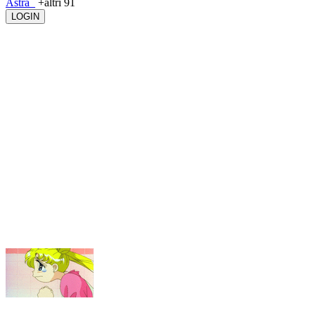
Astra_
+altri 91
LOGIN