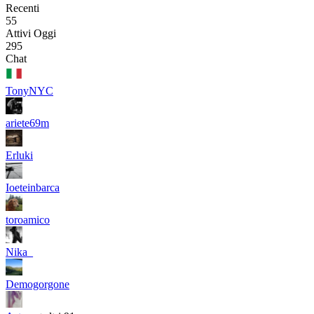
Recenti
55
Attivi Oggi
295
Chat
TonyNYC
ariete69m
Erluki
Ioeteinbarca
toroamico
Nika_
Demogorgone