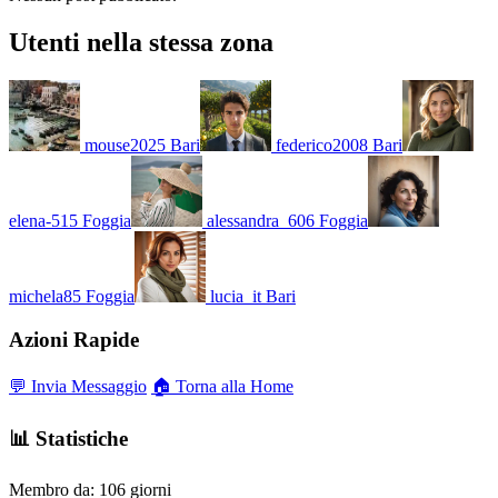
Utenti nella stessa zona
mouse2025
Bari
federico2008
Bari
elena-515
Foggia
alessandra_606
Foggia
michela85
Foggia
lucia_it
Bari
Azioni Rapide
💬 Invia Messaggio
🏠 Torna alla Home
📊 Statistiche
Membro da:
106 giorni