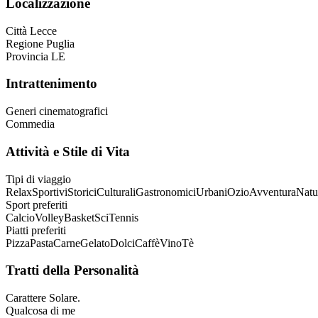
Localizzazione
Città
Lecce
Regione
Puglia
Provincia
LE
Intrattenimento
Generi cinematografici
Commedia
Attività e Stile di Vita
Tipi di viaggio
Relax
Sportivi
Storici
Culturali
Gastronomici
Urbani
Ozio
Avventura
Natur
Sport preferiti
Calcio
Volley
Basket
Sci
Tennis
Piatti preferiti
Pizza
Pasta
Carne
Gelato
Dolci
Caffè
Vino
Tè
Tratti della Personalità
Carattere
Solare.
Qualcosa di me