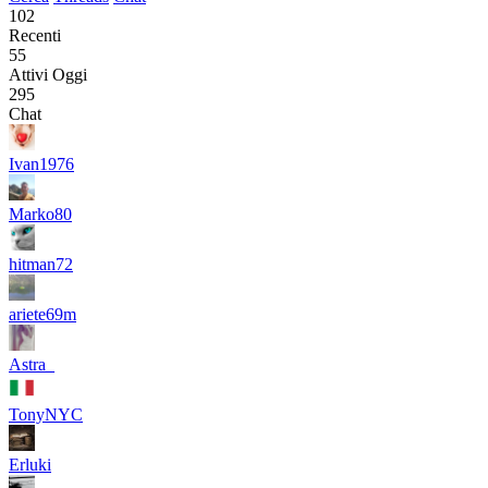
102
Recenti
55
Attivi Oggi
295
Chat
Ivan1976
Marko80
hitman72
ariete69m
Astra_
TonyNYC
Erluki