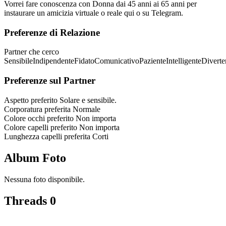
Vorrei fare conoscenza con Donna dai 45 anni ai 65 anni per
instaurare un amicizia virtuale o reale qui o su Telegram.
Preferenze di Relazione
Partner che cerco
Sensibile
Indipendente
Fidato
Comunicativo
Paziente
Intelligente
Diverte
Preferenze sul Partner
Aspetto preferito
Solare e sensibile.
Corporatura preferita
Normale
Colore occhi preferito
Non importa
Colore capelli preferito
Non importa
Lunghezza capelli preferita
Corti
Album Foto
Nessuna foto disponibile.
Threads
0