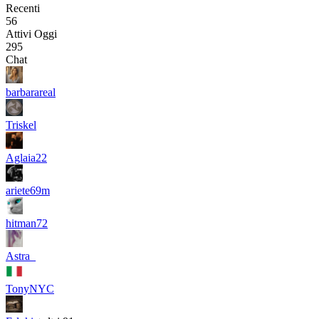
Recenti
56
Attivi Oggi
295
Chat
barbarareal
Triskel
Aglaia22
ariete69m
hitman72
Astra_
TonyNYC