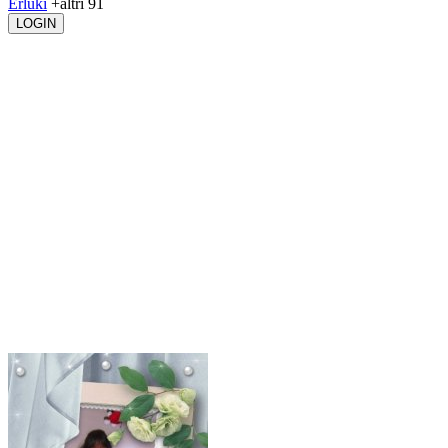
Erluki
+altri 91
LOGIN