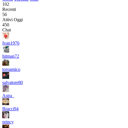
102
Recenti
56
Attivi Oggi
450
Chat
Ivan1976
hitman72
toroamico
salvatore80
Astra_
Bracci94
princy