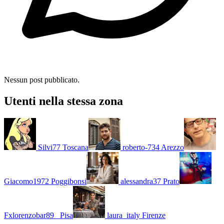
Nessun post pubblicato.
Utenti nella stessa zona
Silvi77
Toscana
roberto-734
Arezzo
Giacomo1972
Poggibonsi
alessandra37
Prato
Fxlorenzobar89_
Pisa
laura_italy
Firenze