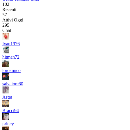
102
Recenti
57
Attivi Oggi
295
Chat
Ivan1976
hitman72
toroamico
salvatore80
Astra_
Bracci94
princy