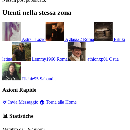
Nessun post pubblicato.
Utenti nella stessa zona
Astra_
Lazio
Aglaia22
Roma
Erluki
latina
Lemmy1966
Roma
athlonxp01
Ostia
Richie95
Sabaudia
Azioni Rapide
💬 Invia Messaggio
🏠 Torna alla Home
📊 Statistiche
Membro da:
192 giorni