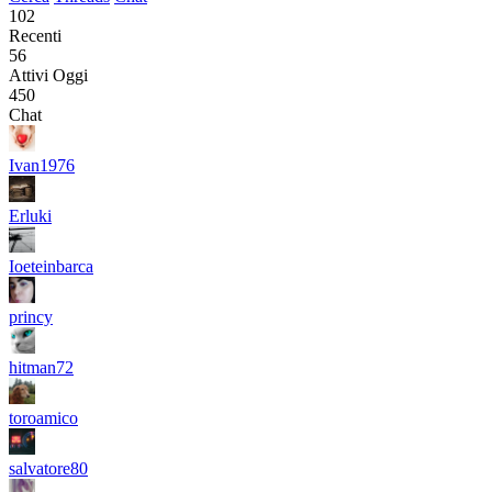
102
Recenti
56
Attivi Oggi
450
Chat
Ivan1976
Erluki
Ioeteinbarca
princy
hitman72
toroamico
salvatore80