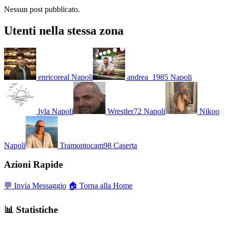
Nessun post pubblicato.
Utenti nella stessa zona
enricoreal
Napoli
andrea_1985
Napoli
lyla
Napoli
Wrestler72
Napoli
Nikoo
Napoli
Tramontocam98
Caserta
Azioni Rapide
💬 Invia Messaggio
🏠 Torna alla Home
📊 Statistiche