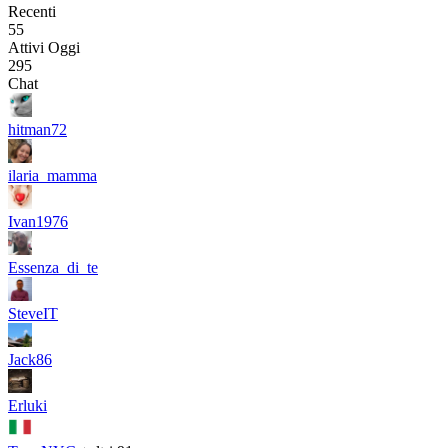
Recenti
55
Attivi Oggi
295
Chat
hitman72
ilaria_mamma
Ivan1976
Essenza_di_te
SteveIT
Jack86
Erluki