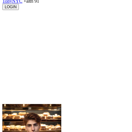
TonyNYC
+altri 91
LOGIN