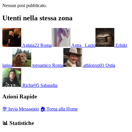
Nessun post pubblicato.
Utenti nella stessa zona
Aglaia22
Roma
Astra_
Lazio
Erluki
latina
toroamico
Roma
athlonxp01
Ostia
Richie95
Sabaudia
Azioni Rapide
💬 Invia Messaggio
🏠 Torna alla Home
📊 Statistiche