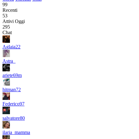
99
Recenti
53
Attivi Oggi
295
Chat
Aglaia22
Astra_
ariete69m
hitman72
Federico97
salvatore80
ilaria_mamma