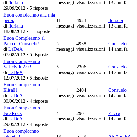
di
floriana
messaggi
visualizzazioni
13 anni fa
29/09/2012
•
5 risposte
Buon compleanno alla mia
perla.
11
4923
floriana
di
floriana
messaggi
visualizzazioni
13 anni fa
18/08/2012
•
11 risposte
Buon Compleanno al
Papà di Consuelo!
5
4938
Consuelo
di
LaDeA
messaggi
visualizzazioni
14 anni fa
07/08/2012
•
5 risposte
Buon Compleanno
VaLeNtInA93
5
2306
Consuelo
di
LaDeA
messaggi
visualizzazioni
14 anni fa
12/07/2012
•
5 risposte
Buon Compleanno
Elisa81
4
2404
Consuelo
di
LaDeA
messaggi
visualizzazioni
14 anni fa
30/06/2012
•
4 risposte
Buon Compleanno
FataRock
4
2901
Zucca
di
LaDeA
messaggi
visualizzazioni
14 anni fa
29/05/2012
•
4 risposte
Buon compleanno
kikketta!
19
5129
AleXandrA_