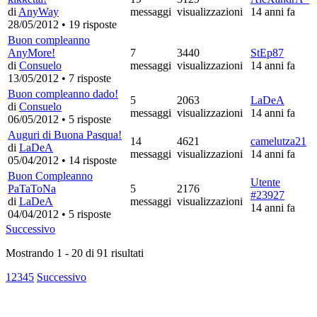
di
AnyWay
messaggi
visualizzazioni
14 anni fa
28/05/2012
•
19 risposte
Buon compleanno
AnyMore!
7
3440
StEp87
di
Consuelo
messaggi
visualizzazioni
14 anni fa
13/05/2012
•
7 risposte
Buon compleanno dado!
5
2063
LaDeA
di
Consuelo
messaggi
visualizzazioni
14 anni fa
06/05/2012
•
5 risposte
Auguri di Buona Pasqua!
14
4621
camelutza21
di
LaDeA
messaggi
visualizzazioni
14 anni fa
05/04/2012
•
14 risposte
Buon Compleanno
Utente
PaTaToNa
5
2176
#23927
di
LaDeA
messaggi
visualizzazioni
14 anni fa
04/04/2012
•
5 risposte
Successivo
Mostrando
1
-
20
di
91
risultati
1
2
3
4
5
Successivo