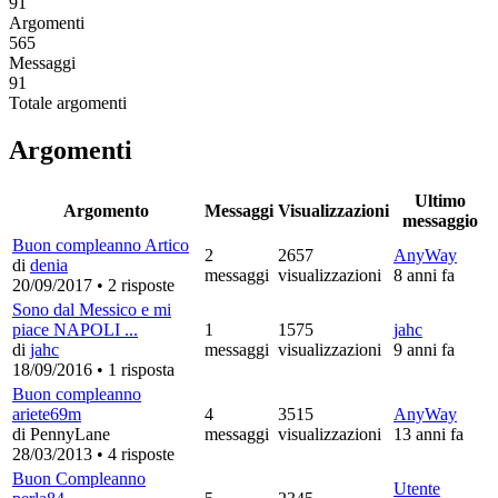
91
Argomenti
565
Messaggi
91
Totale argomenti
Argomenti
Ultimo
Argomento
Messaggi
Visualizzazioni
messaggio
Buon compleanno Artico
2
2657
AnyWay
di
denia
messaggi
visualizzazioni
8 anni fa
20/09/2017
•
2 risposte
Sono dal Messico e mi
piace NAPOLI ...
1
1575
jahc
di
jahc
messaggi
visualizzazioni
9 anni fa
18/09/2016
•
1 risposta
Buon compleanno
ariete69m
4
3515
AnyWay
di PennyLane
messaggi
visualizzazioni
13 anni fa
28/03/2013
•
4 risposte
Buon Compleanno
Utente