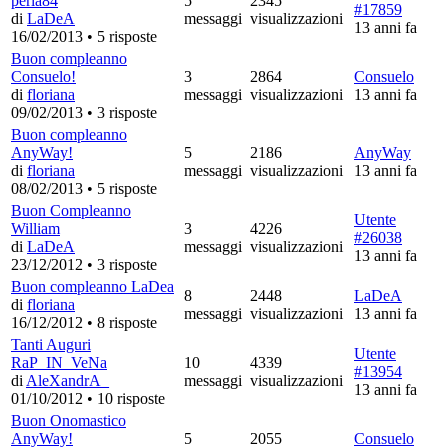
perla84
5
2345
#17859
di
LaDeA
messaggi
visualizzazioni
13 anni fa
16/02/2013
•
5 risposte
Buon compleanno
Consuelo!
3
2864
Consuelo
di
floriana
messaggi
visualizzazioni
13 anni fa
09/02/2013
•
3 risposte
Buon compleanno
AnyWay!
5
2186
AnyWay
di
floriana
messaggi
visualizzazioni
13 anni fa
08/02/2013
•
5 risposte
Buon Compleanno
Utente
William
3
4226
#26038
di
LaDeA
messaggi
visualizzazioni
13 anni fa
23/12/2012
•
3 risposte
Buon compleanno LaDea
8
2448
LaDeA
di
floriana
messaggi
visualizzazioni
13 anni fa
16/12/2012
•
8 risposte
Tanti Auguri
Utente
RaP_IN_VeNa
10
4339
#13954
di
AleXandrA_
messaggi
visualizzazioni
13 anni fa
01/10/2012
•
10 risposte
Buon Onomastico
AnyWay!
5
2055
Consuelo