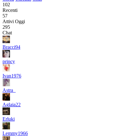
102
Recenti
57
Attivi Oggi
295
Chat
Bracci94
princy
Ivan1976
Astra_
Aglaia22
Erluki
Lemmy1966