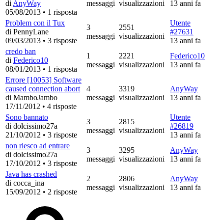
di
AnyWay
messaggi
visualizzazioni
13 anni fa
05/08/2013
•
1 risposta
Problem con il Tux
Utente
3
2551
di PennyLane
#27631
messaggi
visualizzazioni
09/03/2013
•
3 risposte
13 anni fa
credo ban
1
2221
Federico10
di
Federico10
messaggi
visualizzazioni
13 anni fa
08/01/2013
•
1 risposta
Errore [10053] Software
caused connection abort
4
3319
AnyWay
di MamboJambo
messaggi
visualizzazioni
13 anni fa
17/11/2012
•
4 risposte
Sono bannato
Utente
3
2815
di dolcissimo27a
#26819
messaggi
visualizzazioni
21/10/2012
•
3 risposte
13 anni fa
non riesco ad entrare
3
3295
AnyWay
di dolcissimo27a
messaggi
visualizzazioni
13 anni fa
17/10/2012
•
3 risposte
Java has crashed
2
2806
AnyWay
di cocca_ina
messaggi
visualizzazioni
13 anni fa
15/09/2012
•
2 risposte