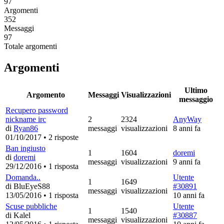
97
Argomenti
352
Messaggi
97
Totale argomenti
Argomenti
Ultimo
Argomento
Messaggi
Visualizzazioni
messaggio
Recupero password
nickname irc
2
2324
AnyWay
di
Ryan86
messaggi
visualizzazioni
8 anni fa
01/10/2017
•
2 risposte
Ban ingiusto
1
1604
doremi
di
doremi
messaggi
visualizzazioni
9 anni fa
29/12/2016
•
1 risposta
Domanda..
Utente
1
1649
di BluEyeS88
#30891
messaggi
visualizzazioni
13/05/2016
•
1 risposta
10 anni fa
Scuse pubbliche
Utente
1
1540
di Kalel
#30887
messaggi
visualizzazioni