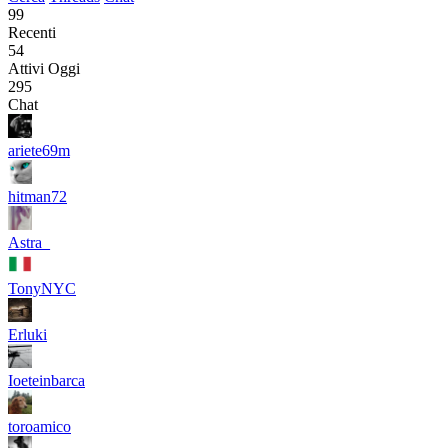
99
Recenti
54
Attivi Oggi
295
Chat
ariete69m
hitman72
Astra_
TonyNYC
Erluki
Ioeteinbarca
toroamico