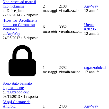
Non riesco ad usare il
mio nickname
2
2108
AnyWay
di Dolce_luna
messaggi
visualizzazioni
12 anni fa
27/02/2014
•
2 risposte
[How-To] Ascoltare la
radio con Chrome su
Utente
6
3952
Windows7
#28235
messaggi
visualizzazioni
di
AnyWay
12 anni fa
24/05/2012
•
6 risposte
1
2392
ragazzodolce2
messaggi
visualizzazioni
12 anni fa
Sono stato bannato
ingiustamente
di
ragazzodolce2
03/11/2013
•
1 risposta
[App] Chattare da
Android
1
2430
AnyWay