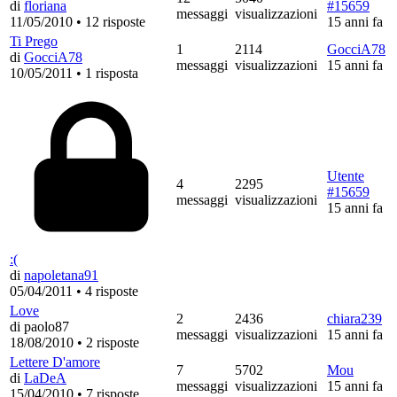
di
floriana
#15659
messaggi
visualizzazioni
11/05/2010
•
12 risposte
15 anni fa
Ti Prego
1
2114
GocciA78
di
GocciA78
messaggi
visualizzazioni
15 anni fa
10/05/2011
•
1 risposta
Utente
4
2295
#15659
messaggi
visualizzazioni
15 anni fa
:(
di
napoletana91
05/04/2011
•
4 risposte
Love
2
2436
chiara239
di paolo87
messaggi
visualizzazioni
15 anni fa
18/08/2010
•
2 risposte
Lettere D'amore
7
5702
Mou
di
LaDeA
messaggi
visualizzazioni
15 anni fa
15/04/2010
•
7 risposte