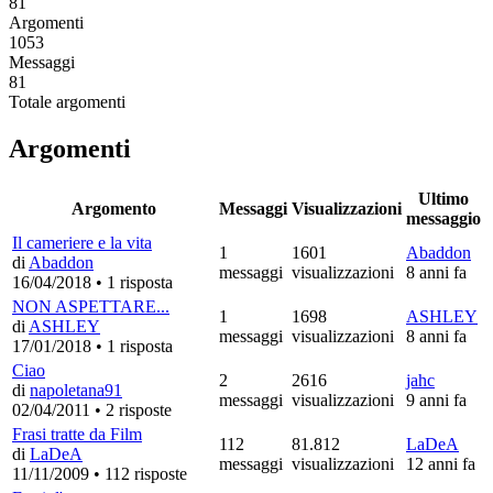
81
Argomenti
1053
Messaggi
81
Totale argomenti
Argomenti
Ultimo
Argomento
Messaggi
Visualizzazioni
messaggio
Il cameriere e la vita
1
1601
Abaddon
di
Abaddon
messaggi
visualizzazioni
8 anni fa
16/04/2018
•
1 risposta
NON ASPETTARE...
1
1698
ASHLEY
di
ASHLEY
messaggi
visualizzazioni
8 anni fa
17/01/2018
•
1 risposta
Ciao
2
2616
jahc
di
napoletana91
messaggi
visualizzazioni
9 anni fa
02/04/2011
•
2 risposte
Frasi tratte da Film
112
81.812
LaDeA
di
LaDeA
messaggi
visualizzazioni
12 anni fa
11/11/2009
•
112 risposte