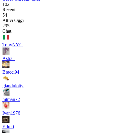
102
Recenti
54
Attivi Oggi
295
Chat
TonyNYC
Astra_
Bracci94
gianduiotty
hitman72
Ivan1976
Erluki