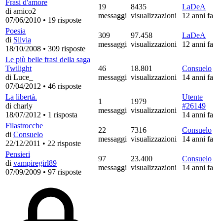
Frasi d'amore
19
8435
LaDeA
di amico2
messaggi
visualizzazioni
12 anni fa
07/06/2010
•
19 risposte
Poesia
309
97.458
LaDeA
di
Silvia
messaggi
visualizzazioni
12 anni fa
18/10/2008
•
309 risposte
Le più belle frasi della saga
Twilight
46
18.801
Consuelo
di Luce_
messaggi
visualizzazioni
14 anni fa
07/04/2012
•
46 risposte
La libertà.
Utente
1
1979
di charly
#26149
messaggi
visualizzazioni
18/07/2012
•
1 risposta
14 anni fa
Filastrocche
22
7316
Consuelo
di
Consuelo
messaggi
visualizzazioni
14 anni fa
22/12/2011
•
22 risposte
Pensieri
97
23.400
Consuelo
di
vampiregirl89
messaggi
visualizzazioni
14 anni fa
07/09/2009
•
97 risposte