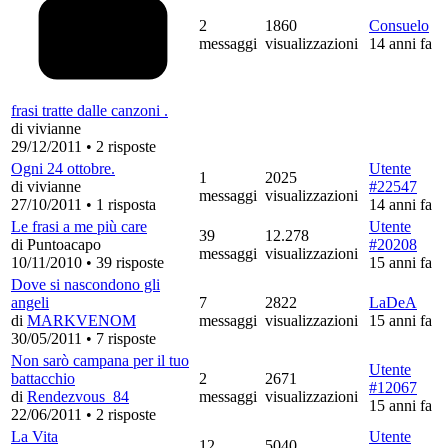
2
1860
Consuelo
messaggi
visualizzazioni
14 anni fa
frasi tratte dalle canzoni .
di vivianne
29/12/2011
•
2 risposte
Ogni 24 ottobre.
Utente
1
2025
di vivianne
#22547
messaggi
visualizzazioni
27/10/2011
•
1 risposta
14 anni fa
Le frasi a me più care
Utente
39
12.278
di Puntoacapo
#20208
messaggi
visualizzazioni
10/11/2010
•
39 risposte
15 anni fa
Dove si nascondono gli
angeli
7
2822
LaDeA
di
MARKVENOM
messaggi
visualizzazioni
15 anni fa
30/05/2011
•
7 risposte
Non sarò campana per il tuo
Utente
battacchio
2
2671
#12067
di
Rendezvous_84
messaggi
visualizzazioni
15 anni fa
22/06/2011
•
2 risposte
La Vita
Utente
12
5040