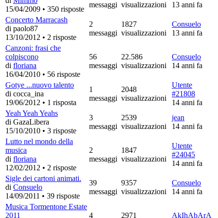
di
Mimmo
messaggi
visualizzazioni
13 anni fa
15/04/2009
•
350 risposte
Concerto Marracash
2
1827
Consuelo
di paolo87
messaggi
visualizzazioni
13 anni fa
13/10/2012
•
2 risposte
Canzoni: frasi che
colpiscono
56
22.586
Consuelo
di
floriana
messaggi
visualizzazioni
14 anni fa
16/04/2010
•
56 risposte
Gotye ...nuovo talento
Utente
1
2048
di cocca_ina
#21808
messaggi
visualizzazioni
19/06/2012
•
1 risposta
14 anni fa
Yeah Yeah Yeahs
3
2539
jean
di GazaLibera
messaggi
visualizzazioni
14 anni fa
15/10/2010
•
3 risposte
Lutto nel mondo della
Utente
musica
2
1847
#24045
di
floriana
messaggi
visualizzazioni
14 anni fa
12/02/2012
•
2 risposte
Sigle dei cartoni animati.
39
9357
Consuelo
di
Consuelo
messaggi
visualizzazioni
14 anni fa
14/09/2011
•
39 risposte
Musica Tormentone Estate
2011
4
2971
AkIhAbArA