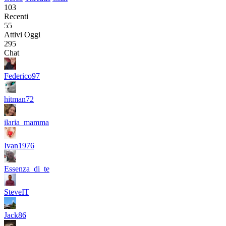
103
Recenti
55
Attivi Oggi
295
Chat
Federico97
hitman72
ilaria_mamma
Ivan1976
Essenza_di_te
SteveIT
Jack86