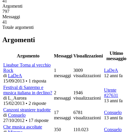
41
Argomenti
797
Messaggi
41
Totale argomenti
Argomenti
Ultimo
Argomento
Messaggi
Visualizzazioni
messaggio
Ligabue Torna al vecchio
Rock
1
3009
LaDeA
di
LaDeA
messaggi
visualizzazioni
12 anni fa
15/09/2013
•
1 risposta
Festival di Sanremo e
Utente
musica italiana in declino?
2
1946
#27631
di L_Aurora
messaggi
visualizzazioni
13 anni fa
15/02/2013
•
2 risposte
Canzoni straniere tradotte
17
6781
Consuelo
di
Consuelo
messaggi
visualizzazioni
13 anni fa
27/10/2012
•
17 risposte
Che musica ascoltate
350
110.023
Consuelo