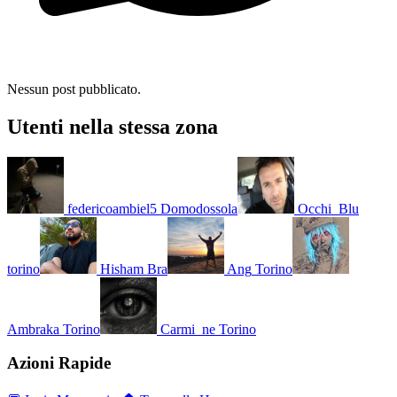
Nessun post pubblicato.
Utenti nella stessa zona
federicoambiel5
Domodossola
Occhi_Blu
torino
Hisham
Bra
Ang
Torino
Ambraka
Torino
Carmi_ne
Torino
Azioni Rapide