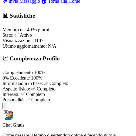
💬 Invia Messaggio
🏠 Torna alla Home
📊 Statistiche
Membro da:
4936 giorni
Stato:
✅ Attivo
Visualizzazioni:
1107
Ultimo aggiornamento:
N/A
📈 Completezza Profilo
Completamento
100%
0%
Eccellente
100%
Informazioni di base:
✅ Completo
Aspetto fisico:
✅ Completo
Interessi:
✅ Completo
Personalità:
✅ Completo
Chat Gratis
Come passare il tempo divertendoti online e facendo nuove