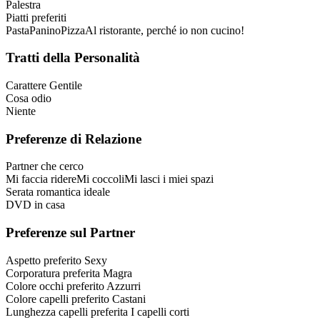
Palestra
Piatti preferiti
Pasta
Panino
Pizza
Al ristorante, perché io non cucino!
Tratti della Personalità
Carattere
Gentile
Cosa odio
Niente
Preferenze di Relazione
Partner che cerco
Mi faccia ridere
Mi coccoli
Mi lasci i miei spazi
Serata romantica ideale
DVD in casa
Preferenze sul Partner
Aspetto preferito
Sexy
Corporatura preferita
Magra
Colore occhi preferito
Azzurri
Colore capelli preferito
Castani
Lunghezza capelli preferita
I capelli corti