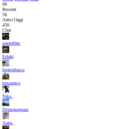
99
Recenti
56
Attivi Oggi
450
Chat
ariete69m
Erluki
Ioeteinbarca
toroamico
Nika_
Demogorgone
Astra_