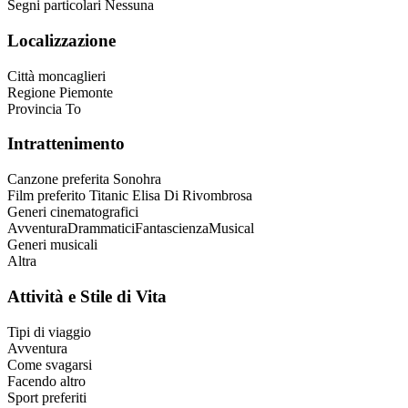
Segni particolari
Nessuna
Localizzazione
Città
moncaglieri
Regione
Piemonte
Provincia
To
Intrattenimento
Canzone preferita
Sonohra
Film preferito
Titanic Elisa Di Rivombrosa
Generi cinematografici
Avventura
Drammatici
Fantascienza
Musical
Generi musicali
Altra
Attività e Stile di Vita
Tipi di viaggio
Avventura
Come svagarsi
Facendo altro
Sport preferiti