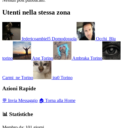
Nessun post pubblicato.
Utenti nella stessa zona
federicoambiel5
Domodossola
Occhi_Blu
torino
Ang
Torino
Ambraka
Torino
Carmi_ne
Torino
ira0
Torino
Azioni Rapide
💬 Invia Messaggio
🏠 Torna alla Home
📊 Statistiche
Membro da:
101 giorni