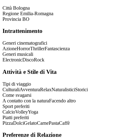
Città
Bologna
Regione
Emilia-Romagna
Provincia
BO
Intrattenimento
Generi cinematografici
Azione
Horror
Thriller
Fantascienza
Generi musicali
Electronic
Disco
Rock
Attività e Stile di Vita
Tipi di viaggio
Culturali
Avventura
Relax
Naturalistici
Storici
Come svagarsi
A contatto con la natura
Facendo altro
Sport preferiti
Calcio
Volley
Yoga
Piatti preferiti
Pizza
Dolci
Gelato
Carne
Pasta
Caffè
Preferenze di Relazione