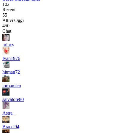
102
Recenti
55
Attivi Oggi
450
Chat
princy
Ivan1976
hitman72
toroamico
salvatore80
Astra_
Bracci94