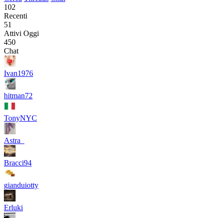
102
Recenti
51
Attivi Oggi
450
Chat
Ivan1976
hitman72
TonyNYC
Astra_
Bracci94
gianduiotty
Erluki