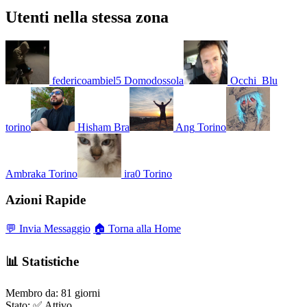
Utenti nella stessa zona
federicoambiel5
Domodossola
Occhi_Blu
torino
Hisham
Bra
Ang
Torino
Ambraka
Torino
ira0
Torino
Azioni Rapide
💬 Invia Messaggio
🏠 Torna alla Home
📊 Statistiche
Membro da:
81 giorni
Stato:
✅ Attivo