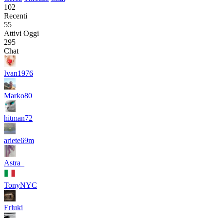
102
Recenti
55
Attivi Oggi
295
Chat
Ivan1976
Marko80
hitman72
ariete69m
Astra_
TonyNYC
Erluki