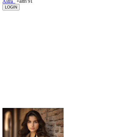
Astra_
+altri 91
LOGIN