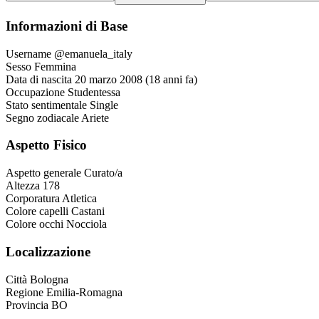
Informazioni di Base
Username
@emanuela_italy
Sesso
Femmina
Data di nascita
20 marzo 2008 (18 anni fa)
Occupazione
Studentessa
Stato sentimentale
Single
Segno zodiacale
Ariete
Aspetto Fisico
Aspetto generale
Curato/a
Altezza
178
Corporatura
Atletica
Colore capelli
Castani
Colore occhi
Nocciola
Localizzazione
Città
Bologna
Regione
Emilia-Romagna
Provincia
BO