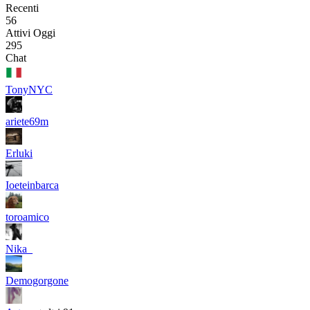
Recenti
56
Attivi Oggi
295
Chat
TonyNYC
ariete69m
Erluki
Ioeteinbarca
toroamico
Nika_
Demogorgone