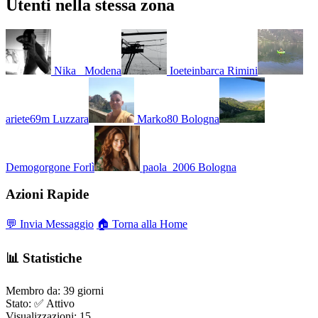
Utenti nella stessa zona
Nika_
Modena
Ioeteinbarca
Rimini
ariete69m
Luzzara
Marko80
Bologna
Demogorgone
Forlì
paola_2006
Bologna
Azioni Rapide
💬 Invia Messaggio
🏠 Torna alla Home
📊 Statistiche
Membro da:
39 giorni
Stato:
✅ Attivo
Visualizzazioni:
15