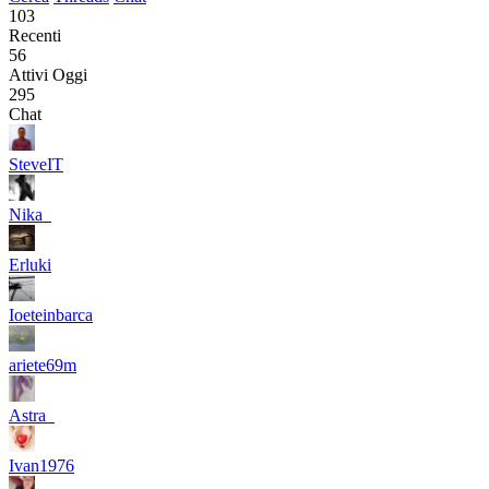
103
Recenti
56
Attivi Oggi
295
Chat
SteveIT
Nika_
Erluki
Ioeteinbarca
ariete69m
Astra_
Ivan1976