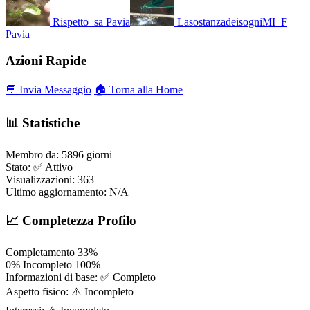
Rispetto_sa
Pavia
LasostanzadeisogniMI_F
Pavia
Azioni Rapide
💬 Invia Messaggio
🏠 Torna alla Home
📊 Statistiche
Membro da:
5896 giorni
Stato:
✅ Attivo
Visualizzazioni:
363
Ultimo aggiornamento:
N/A
📈 Completezza Profilo
Completamento
33%
0%
Incompleto
100%
Informazioni di base:
✅ Completo
Aspetto fisico:
⚠️ Incompleto