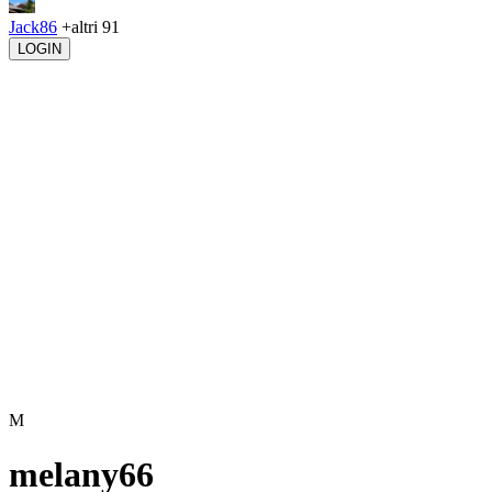
Jack86
+altri 91
LOGIN
M
melany66