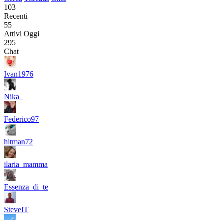
103
Recenti
55
Attivi Oggi
295
Chat
Ivan1976
Nika_
Federico97
hitman72
ilaria_mamma
Essenza_di_te
SteveIT