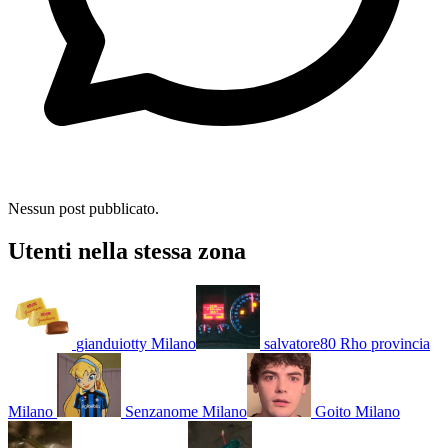
Nessun post pubblicato.
Utenti nella stessa zona
gianduiotty
Milano
salvatore80
Rho provincia
Milano
Senzanome
Milano
Goito
Milano