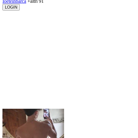
Ioeteinbarca
+altri 91
LOGIN