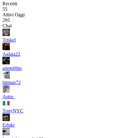
Recenti
55
Attivi Oggi
295
Chat
Triskel
Aglaia22
ariete69m
hitman72
Astra_
TonyNYC
Erluki