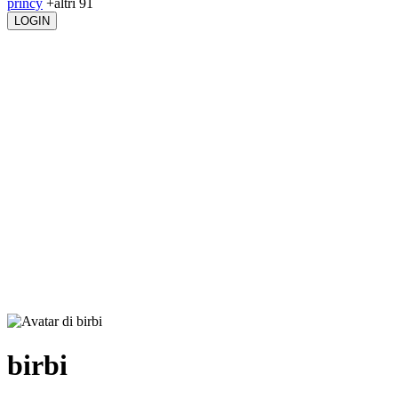
princy
+altri 91
LOGIN
birbi