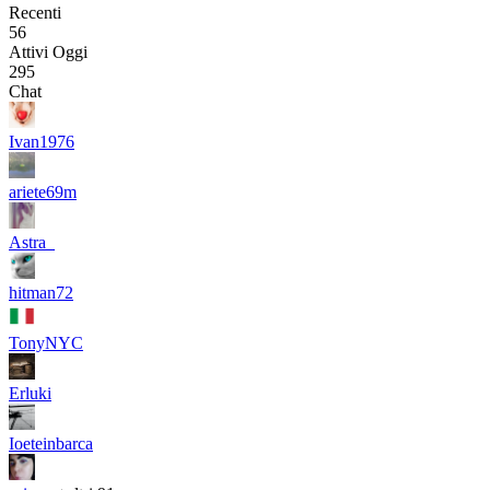
Recenti
56
Attivi Oggi
295
Chat
Ivan1976
ariete69m
Astra_
hitman72
TonyNYC
Erluki
Ioeteinbarca