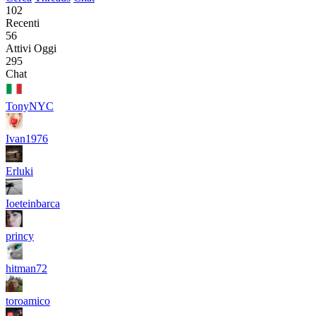
102
Recenti
56
Attivi Oggi
295
Chat
TonyNYC
Ivan1976
Erluki
Ioeteinbarca
princy
hitman72
toroamico