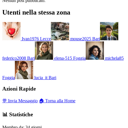
Nessun post pubblicato.
Utenti nella stessa zona
Ivan1976
Lecce
mouse2025
Bari
federico2008
Bari
elena-515
Foggia
michela85
Foggia
lucia_it
Bari
Azioni Rapide
💬 Invia Messaggio
🏠 Torna alla Home
📊 Statistiche
Membro da:
34 giorni