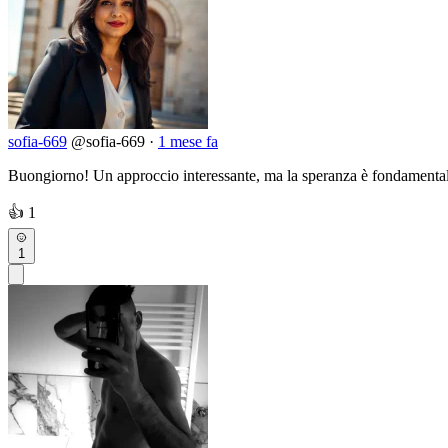
sofia-669
@sofia-669
·
1 mese fa
Buongiorno! Un approccio interessante, ma la speranza è fondamental
👍
1
1