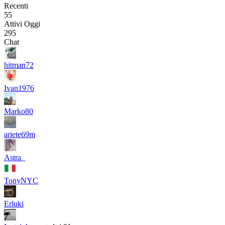
Recenti
55
Attivi Oggi
295
Chat
hitman72
Ivan1976
Marko80
ariete69m
Astra_
TonyNYC
Erluki