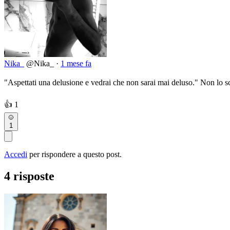
Nika_
@Nika_
·
1 mese fa
"Aspettati una delusione e vedrai che non sarai mai deluso." Non lo sco
👍
1
1
Accedi
per rispondere a questo post.
4 risposte