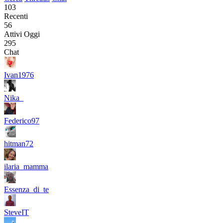
103
Recenti
56
Attivi Oggi
295
Chat
Ivan1976
Nika_
Federico97
hitman72
ilaria_mamma
Essenza_di_te
SteveIT