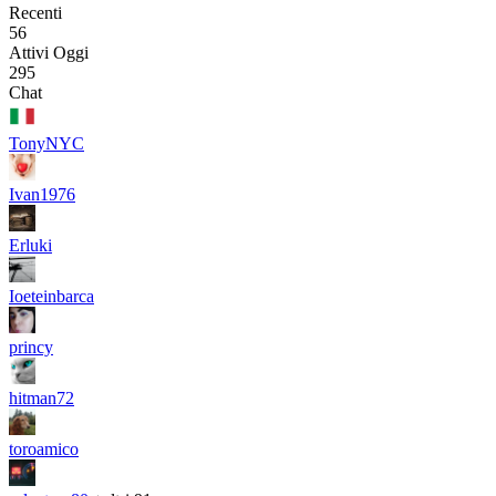
Recenti
56
Attivi Oggi
295
Chat
TonyNYC
Ivan1976
Erluki
Ioeteinbarca
princy
hitman72
toroamico