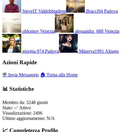
SteveIT
Valdobbiadene
Bracci94
Padova
oblomov
Venezia
alessandra_688
Venezia
giorgia-974
Padova
Minerva1991
Alpago
Azioni Rapide
💬 Invia Messaggio
🏠 Torna alla Home
📊 Statistiche
Membro da:
3248 giorni
Stato:
✅ Attivo
Visualizzazioni:
2496
Ultimo aggiornamento:
N/A
📈 Completezza Profilo