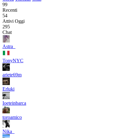
99
Recenti
54
Attivi Oggi
295
Chat
Astra_
TonyNYC
ariete69m
Erluki
Ioeteinbarca
toroamico
Nika_