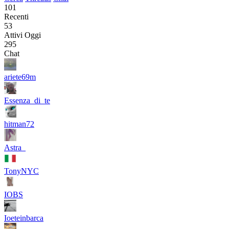
101
Recenti
53
Attivi Oggi
295
Chat
ariete69m
Essenza_di_te
hitman72
Astra_
TonyNYC
IOBS
Ioeteinbarca