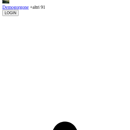
Demogorgone
+altri 91
LOGIN