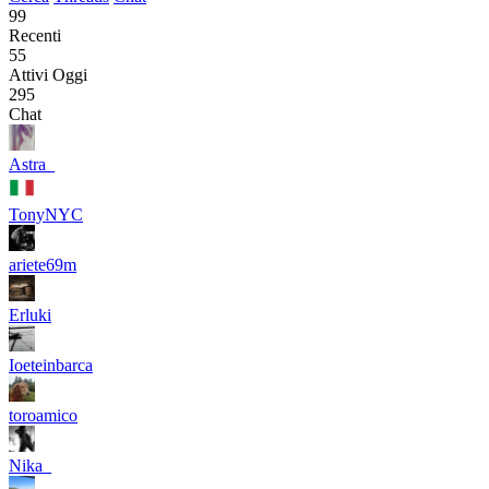
99
Recenti
55
Attivi Oggi
295
Chat
Astra_
TonyNYC
ariete69m
Erluki
Ioeteinbarca
toroamico
Nika_