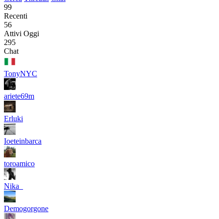
99
Recenti
56
Attivi Oggi
295
Chat
TonyNYC
ariete69m
Erluki
Ioeteinbarca
toroamico
Nika_
Demogorgone