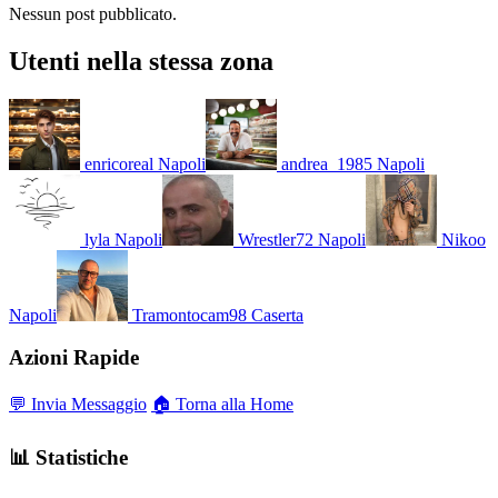
Nessun post pubblicato.
Utenti nella stessa zona
enricoreal
Napoli
andrea_1985
Napoli
lyla
Napoli
Wrestler72
Napoli
Nikoo
Napoli
Tramontocam98
Caserta
Azioni Rapide
💬 Invia Messaggio
🏠 Torna alla Home
📊 Statistiche