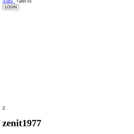
Astra_
+altri 91
LOGIN
Z
zenit1977