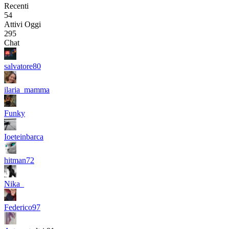
Recenti
54
Attivi Oggi
295
Chat
salvatore80
ilaria_mamma
Funky
Ioeteinbarca
hitman72
Nika_
Federico97