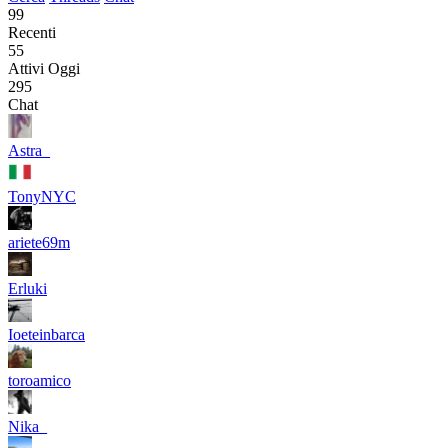
99
Recenti
55
Attivi Oggi
295
Chat
Astra_
TonyNYC
ariete69m
Erluki
Ioeteinbarca
toroamico
Nika_