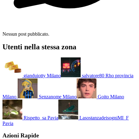
Nessun post pubblicato.
Utenti nella stessa zona
gianduiotty
Milano
salvatore80
Rho provincia
Milano
Senzanome
Milano
Goito
Milano
Rispetto_sa
Pavia
LasostanzadeisogniMI_F
Pavia
Azioni Rapide