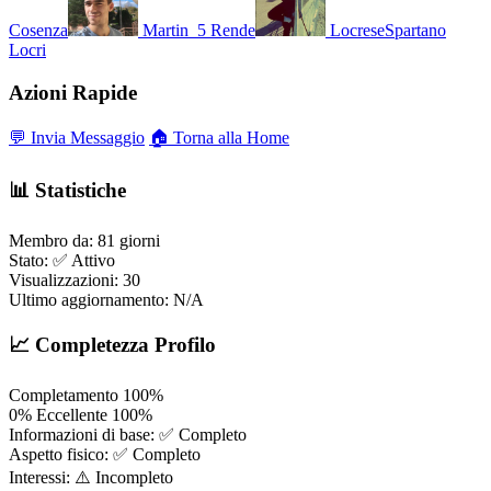
Cosenza
Martin_5
Rende
LocreseSpartano
Locri
Azioni Rapide
💬 Invia Messaggio
🏠 Torna alla Home
📊 Statistiche
Membro da:
81 giorni
Stato:
✅ Attivo
Visualizzazioni:
30
Ultimo aggiornamento:
N/A
📈 Completezza Profilo
Completamento
100%
0%
Eccellente
100%
Informazioni di base:
✅ Completo
Aspetto fisico:
✅ Completo
Interessi:
⚠️ Incompleto