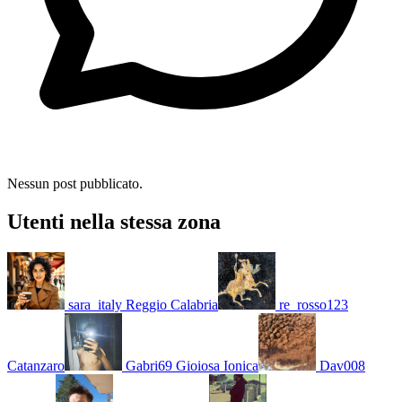
Nessun post pubblicato.
Utenti nella stessa zona
sara_italy
Reggio Calabria
re_rosso123
Catanzaro
Gabri69
Gioiosa Ionica
Dav008