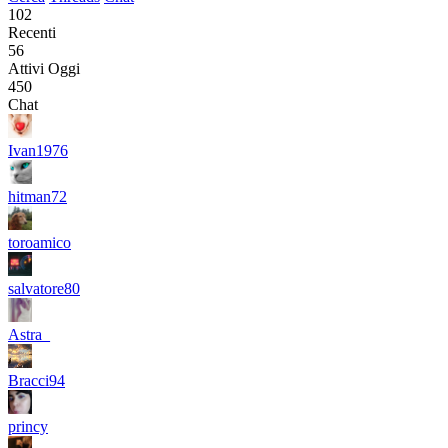
102
Recenti
56
Attivi Oggi
450
Chat
Ivan1976
hitman72
toroamico
salvatore80
Astra_
Bracci94
princy