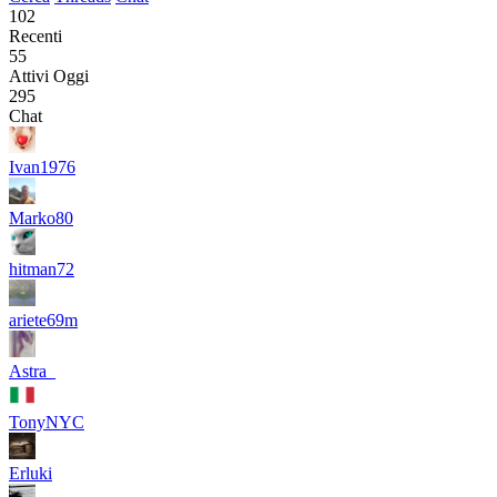
102
Recenti
55
Attivi Oggi
295
Chat
Ivan1976
Marko80
hitman72
ariete69m
Astra_
TonyNYC
Erluki