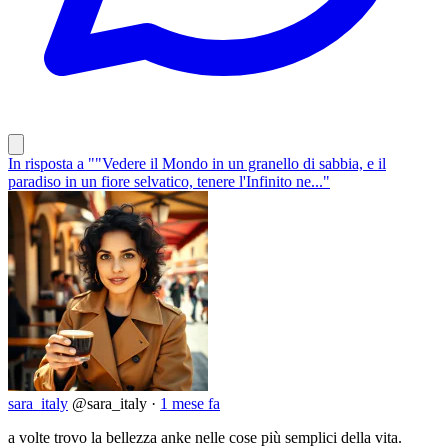
In risposta a ""Vedere il Mondo in un granello di sabbia, e il
paradiso in un fiore selvatico, tenere l'Infinito ne..."
sara_italy
@sara_italy
·
1 mese fa
a volte trovo la bellezza anke nelle cose più semplici della vita.