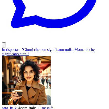
In risposta a "Giorni che non significano nulla. Momenti che
significano tutto."
sara_italy
@sara_italy
·
1 mese fa