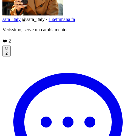
sara_italy
@sara_italy
·
1 settimana fa
Verissimo, serve un cambiamento
❤️
2
2