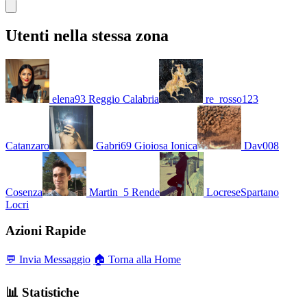
Utenti nella stessa zona
elena93
Reggio Calabria
re_rosso123
Catanzaro
Gabri69
Gioiosa Ionica
Dav008
Cosenza
Martin_5
Rende
LocreseSpartano
Locri
Azioni Rapide
💬 Invia Messaggio
🏠 Torna alla Home
📊 Statistiche