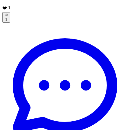
❤️
1
1