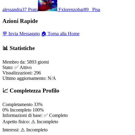
alessandra37
Prato
Fxlorenzobar89_
Pisa
Azioni Rapide
💬 Invia Messaggio
🏠 Torna alla Home
📊 Statistiche
Membro da:
5893 giorni
Stato:
✅ Attivo
Visualizzazioni:
296
Ultimo aggiornamento:
N/A
📈 Completezza Profilo
Completamento
33%
0%
Incompleto
100%
Informazioni di base:
✅ Completo
Aspetto fisico:
⚠️ Incompleto
Interessi:
⚠️ Incompleto