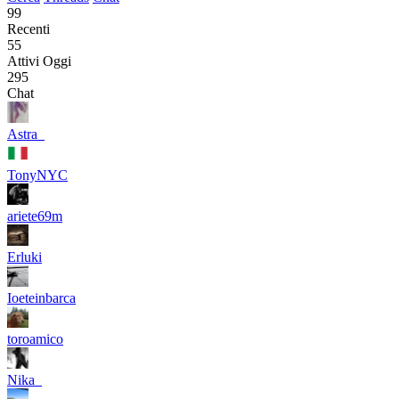
99
Recenti
55
Attivi Oggi
295
Chat
Astra_
TonyNYC
ariete69m
Erluki
Ioeteinbarca
toroamico
Nika_