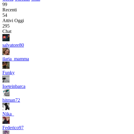
99
Recenti
54
Attivi Oggi
295
Chat
salvatore80
ilaria_mamma
Funky
Ioeteinbarca
hitman72
Nika_
Federico97