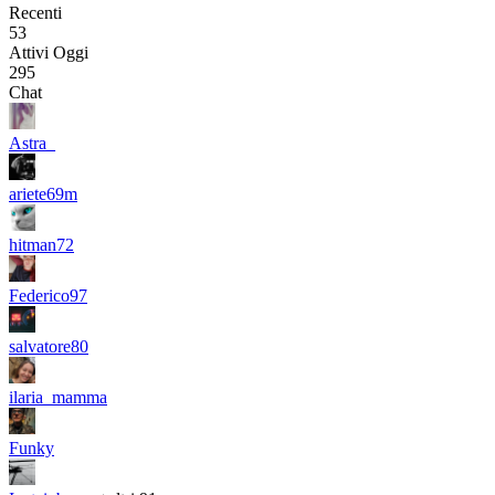
Recenti
53
Attivi Oggi
295
Chat
Astra_
ariete69m
hitman72
Federico97
salvatore80
ilaria_mamma
Funky