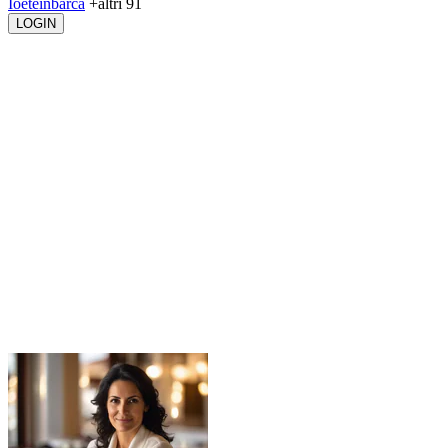
Ioeteinbarca
+altri 91
LOGIN