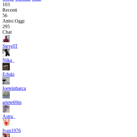
103
Recenti
56
Attivi Oggi
295
Chat
SteveIT
Nika_
Erluki
Ioeteinbarca
ariete69m
Astra_
Ivan1976