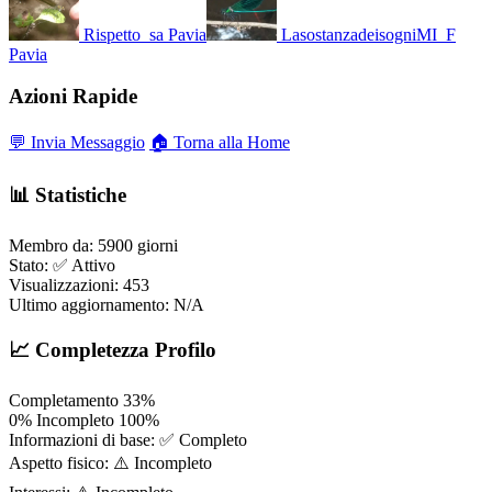
Rispetto_sa
Pavia
LasostanzadeisogniMI_F
Pavia
Azioni Rapide
💬 Invia Messaggio
🏠 Torna alla Home
📊 Statistiche
Membro da:
5900 giorni
Stato:
✅ Attivo
Visualizzazioni:
453
Ultimo aggiornamento:
N/A
📈 Completezza Profilo
Completamento
33%
0%
Incompleto
100%
Informazioni di base:
✅ Completo
Aspetto fisico:
⚠️ Incompleto