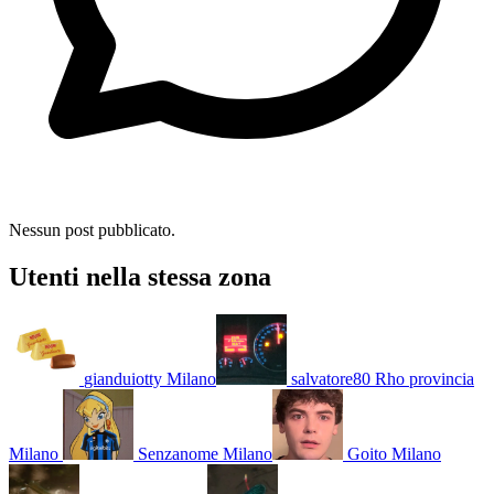
Nessun post pubblicato.
Utenti nella stessa zona
gianduiotty
Milano
salvatore80
Rho provincia
Milano
Senzanome
Milano
Goito
Milano