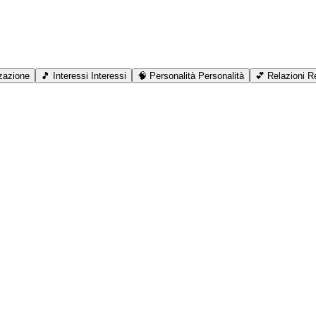
zazione
🎵
Interessi
Interessi
🧠
Personalità
Personalità
💕
Relazioni
Re