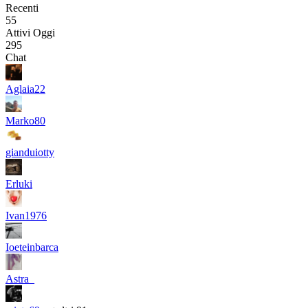
Recenti
55
Attivi Oggi
295
Chat
Aglaia22
Marko80
gianduiotty
Erluki
Ivan1976
Ioeteinbarca
Astra_