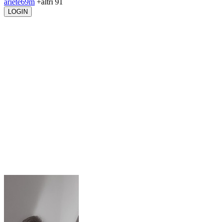
ariete69m
+altri 91
LOGIN