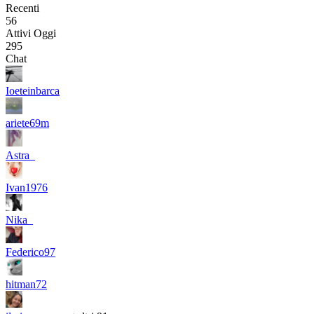
Recenti
56
Attivi Oggi
295
Chat
Ioeteinbarca
ariete69m
Astra_
Ivan1976
Nika_
Federico97
hitman72