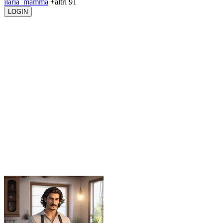
ilaria_mamma
+altri 91
LOGIN