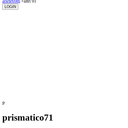
ariete69m
+altri 91
LOGIN
P
prismatico71