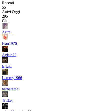
Recenti
55
Attivi Oggi
295
Chat
Astra_
Ivan1976
Aglaia22
Erluki
Lemmy1966
barbarareal
Triskel